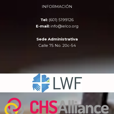
b
i
u
a
INFORMACIÓN
o
t
b
g
o
t
e
r
k
e
a
Tel:
(601) 5199126
r
m
E-mail:
info@ielco.org
Sede Administrativa
Calle 75 No. 20c-54