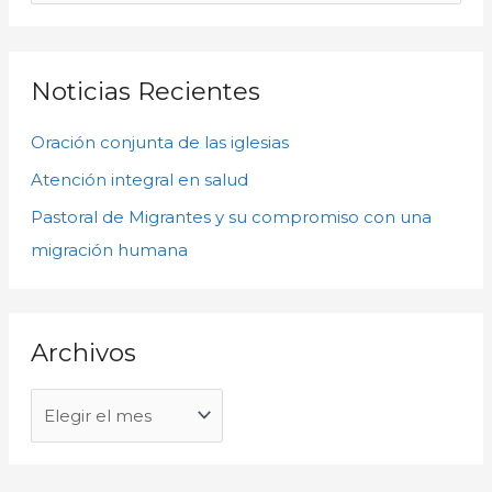
c
u
h
s
i
c
Noticias Recientes
v
a
o
Oración conjunta de las iglesias
r
s
p
Atención integral en salud
o
Pastoral de Migrantes y su compromiso con una
r
migración humana
:
Archivos