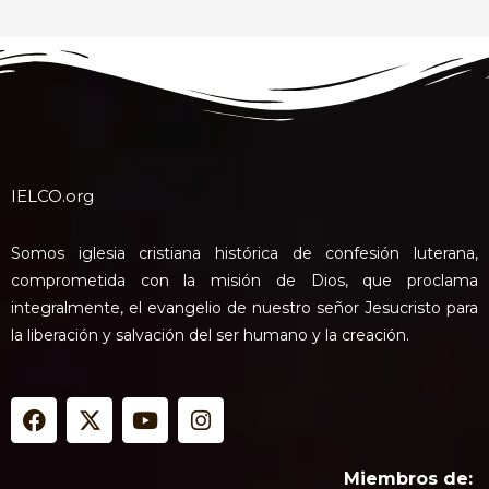
IELCO.org
Somos iglesia cristiana histórica de confesión luterana,
comprometida con la misión de Dios, que proclama
integralmente, el evangelio de nuestro señor Jesucristo para
la liberación y salvación del ser humano y la creación.
F
X
Y
I
a
-
o
n
c
t
u
s
e
w
t
t
Miembros de: