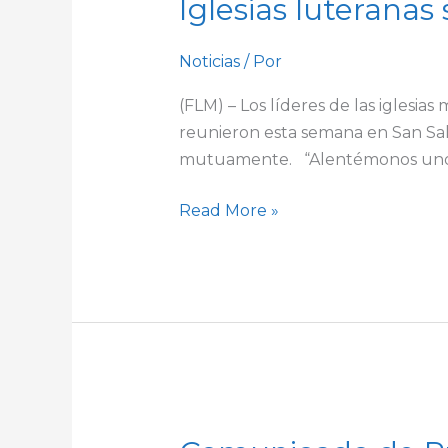
Iglesias luteranas
luteranas
se
reúnen
Noticias
/ Por
en
(FLM) – Los líderes de las iglesi
El
reunieron esta semana en San Sal
Salvador
mutuamente. “Alentémonos unos a 
Read More »
Comunicado