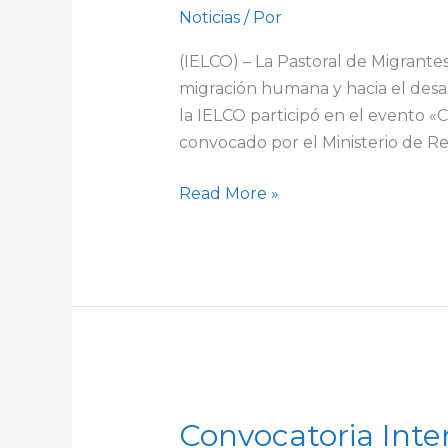
su
Noticias
/ Por
compromiso
con
(IELCO) – La Pastoral de Migrant
una
migración humana y hacia el desar
migración
la IELCO participó en el evento 
humana
convocado por el Ministerio de Re
Read More »
Convocatoria
Convocatoria Int
Interna