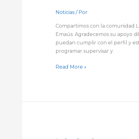
–
IELCO/FCE
Noticias
/ Por
Compartimos con la comunidad Lut
Emaús. Agradecemos su apoyo dif
puedan cumplir con el perfil y es
programar supervisar y
Read More »
Iglesias