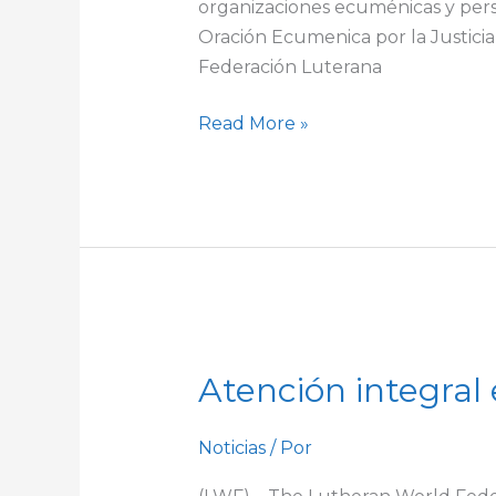
organizaciones ecuménicas y perso
Oración Ecumenica por la Justicia 
Federación Luterana
Read More »
Atención
Atención integral
integral
en
salud
Noticias
/ Por