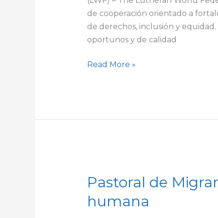
(LWF) – The Lutheran World Feder
de cooperación orientado a forta
de derechos, inclusión y equidad.
oportunos y de calidad
Read More »
Pastoral
Pastoral de Migra
de
Migrantes
humana
y