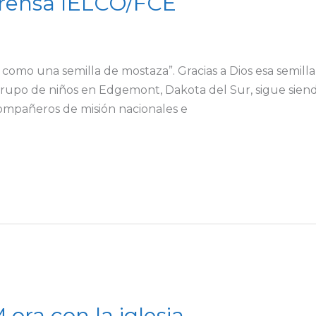
rensa IELCO/FCE
s como una semilla de mostaza”. Gracias a Dios esa semil
rupo de niños en Edgemont, Dakota del Sur, sigue siendo
compañeros de misión nacionales e
ora con la iglesia