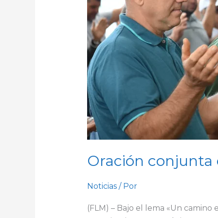
iglesias
Oración conjunta d
Noticias
/ Por
(FLM) – Bajo el lema «Un camino es