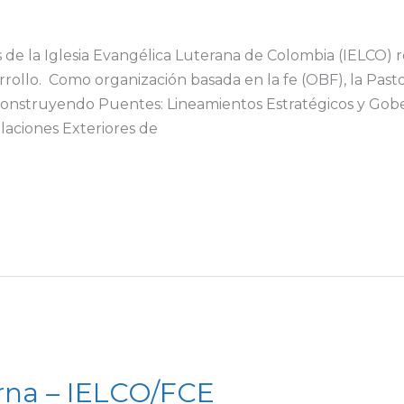
es de la Iglesia Evangélica Luterana de Colombia (IELCO
rollo. Como organización basada en la fe (OBF), la Past
«Construyendo Puentes: Lineamientos Estratégicos y Gob
laciones Exteriores de
erna – IELCO/FCE