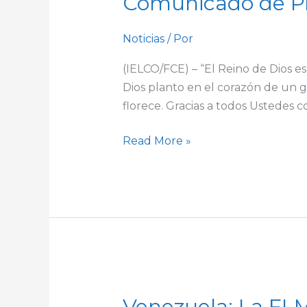
Comunicado de P
de
Prensa
IELCO/FCE
Noticias
/ Por
(IELCO/FCE) – “El Reino de Dios e
Dios planto en el corazón de un g
florece. Gracias a todos Ustedes 
Read More »
Venezuela:
Venezuela: La FLM 
La