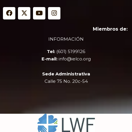
F
X
Y
I
a
-
o
n
c
t
u
s
e
w
t
t
Miembros de:
b
i
u
a
INFORMACIÓN
o
t
b
g
o
t
e
r
Tel:
(601) 5199126
k
e
a
r
m
E-mail:
info@ielco.org
Sede Administrativa
Calle 75 No. 20c-54