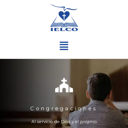
Ir
al
contenido
Menú
Congregaciones
Al servicio de Dios y el prójimo