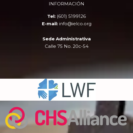
INFORMACIÓN
o
t
b
g
o
t
e
r
Tel:
(601) 5199126
k
e
a
r
m
E-mail:
info@ielco.org
Sede Administrativa
Calle 75 No. 20c-54