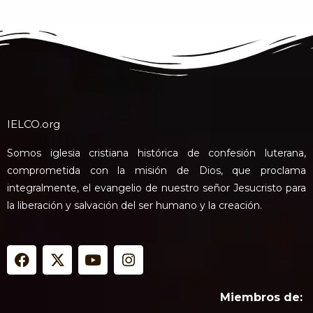
IELCO.org
Somos iglesia cristiana histórica de confesión luterana,
comprometida con la misión de Dios, que proclama
integralmente, el evangelio de nuestro señor Jesucristo para
la liberación y salvación del ser humano y la creación.
F
X
Y
I
a
-
o
n
c
t
u
s
e
w
t
t
Miembros de:
b
i
u
a