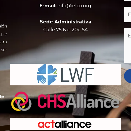
E-mail:
info@ielco.org
Sede Administrativa
sión
Calle 75 No. 20c-54
 que
stro
 ser
de: