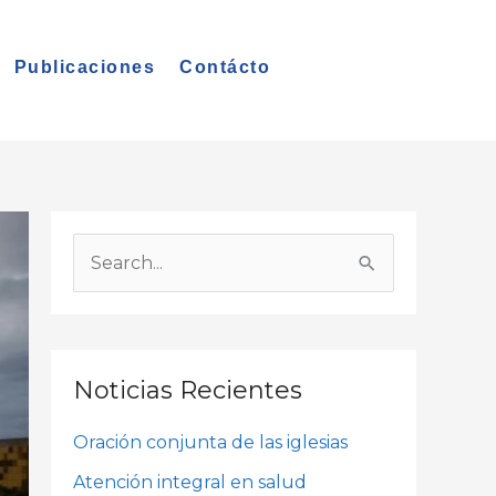
Publicaciones
Contácto
A
r
B
c
u
h
s
i
c
Noticias Recientes
v
a
o
Oración conjunta de las iglesias
r
s
p
Atención integral en salud