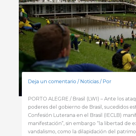
Deja un comentario
/
Noticias
/ Por
PORTO ALEGRE / Brasil (LWI) – Ante los ataq
poderes del gobierno de Brasil, sucedidos es
Confesión Luterana en el Brasil (IECLB) mani
manifestación”, sin embargo “la libertad de e
vandalismo, como la dilapidación del patrimo