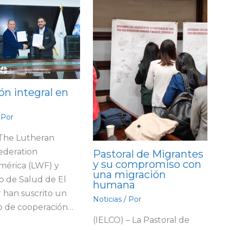
ón integral en
 Por
 The Lutheran
ederation
Pastoral de Migrantes
y su compromiso con
mérica (LWF) y
una migración
io de Salud de El
humana
 han suscrito un
Noticias
/ Por
o de cooperación…
(IELCO) – La Pastoral de