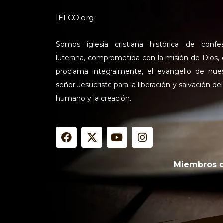
IELCO.org
Somos iglesia cristiana histórica de confe
luterana, comprometida con la misión de Dios,
proclama integralmente, el evangelio de nue
señor Jesucristo para la liberación y salvación del
humano y la creación.
F
X
Y
I
a
-
o
n
c
t
u
s
e
w
t
t
Miembros 
b
i
u
a
o
t
b
g
o
t
e
r
k
e
a
r
m