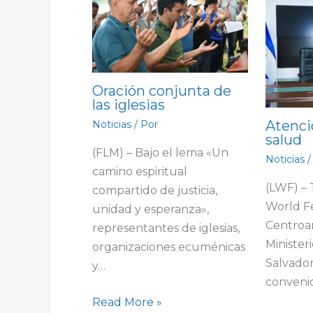
Oración conjunta de
las iglesias
Atenci
Noticias
/ Por
salud
(FLM) – Bajo el lema «Un
Noticias
/
camino espiritual
(LWF) –
compartido de justicia,
World F
unidad y esperanza»,
Centroa
representantes de iglesias,
Minister
organizaciones ecuménicas
Salvador
y…
conveni
Read More »