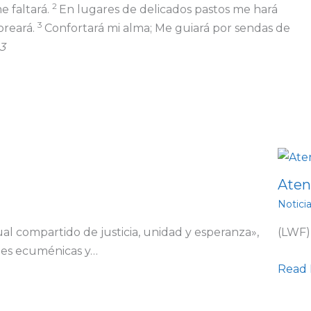
2
e faltará.
En lugares de delicados pastos me hará
3
oreará.
Confortará mi alma;
Me guiará por sendas de
-3
Aten
Notici
ual compartido de justicia, unidad y esperanza»,
(LWF)
ones ecuménicas y…
Read 