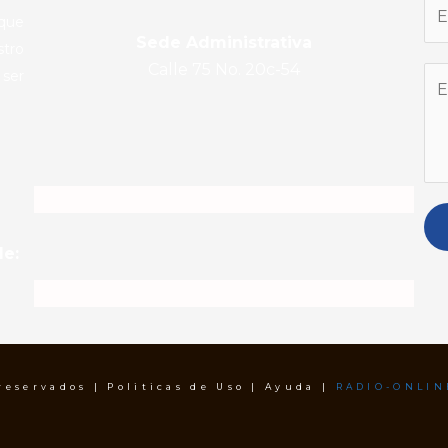
 que
Sede Administrativa
stro
Calle 75 No. 20c-54
 ser
de:
 reservados | Politicas de Uso | Ayuda |
RADIO-ONLIN