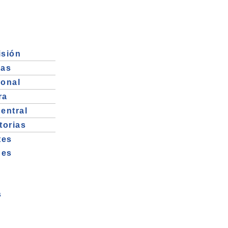
isión
ias
ional
ra
Central
torias
tes
nes
s