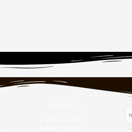
INFORMACIÓN
Tel:
(601) 5199126
E-mail:
info@ielco.org
sión