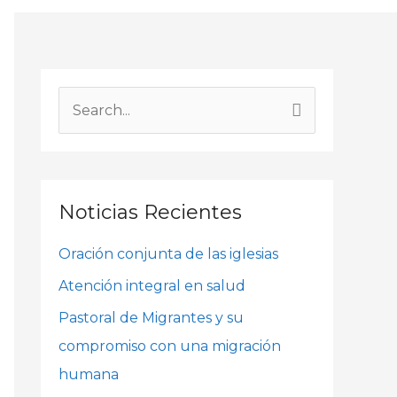
A
r
B
c
u
h
s
i
c
Noticias Recientes
v
a
o
Oración conjunta de las iglesias
r
s
p
Atención integral en salud
o
Pastoral de Migrantes y su
r
compromiso con una migración
:
humana