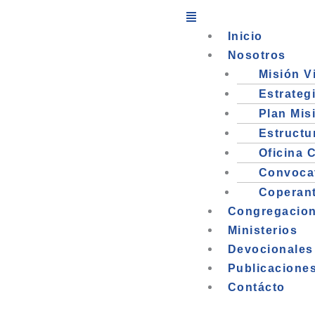
Ir
Menú
al
Inicio
contenido
Nosotros
Misión V
Estrateg
Plan Mis
Estructu
Oficina 
Convoca
Coperan
Congregacio
Ministerios
Devocionales
Publicacione
Contácto