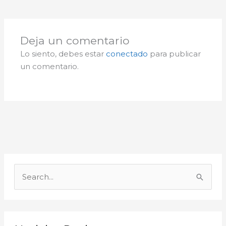
Deja un comentario
Lo siento, debes estar
conectado
para publicar
un comentario.
A
r
B
c
u
h
s
i
c