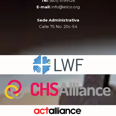
Tel:
(601) 5199126
r
m
E-mail:
info@ielco.org
Sede Administrativa
Calle 75 No. 20c-54