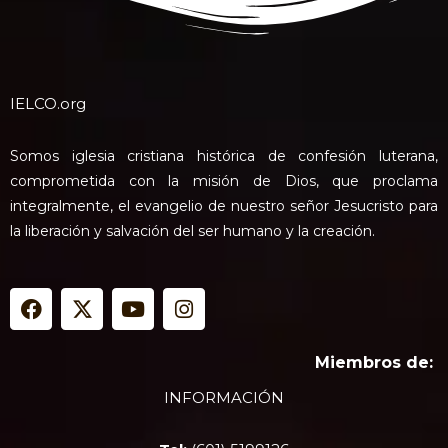
IELCO.org
Somos iglesia cristiana histórica de confesión luterana,
comprometida con la misión de Dios, que proclama
integralmente, el evangelio de nuestro señor Jesucristo para
la liberación y salvación del ser humano y la creación.
F
X
Y
I
a
-
o
n
c
t
u
s
e
w
t
t
Miembros de:
b
i
u
a
INFORMACIÓN
o
t
b
g
o
t
e
r
k
e
a