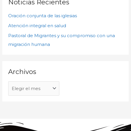
Noticias Recientes
v
a
o
Oración conjunta de las iglesias
r
s
p
Atención integral en salud
o
Pastoral de Migrantes y su compromiso con una
r
migración humana
:
Archivos