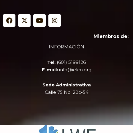
F
X
Y
I
a
-
o
n
c
t
u
s
e
w
t
t
Miembros de:
b
i
u
a
INFORMACIÓN
o
t
b
g
o
t
e
r
k
e
a
Tel:
(601) 5199126
r
m
E-mail:
info@ielco.org
Sede Administrativa
Calle 75 No. 20c-54