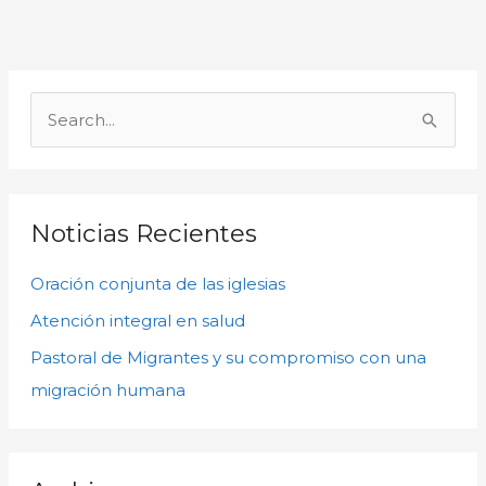
A
r
B
c
u
h
s
i
c
Noticias Recientes
v
a
o
Oración conjunta de las iglesias
r
s
p
Atención integral en salud
o
Pastoral de Migrantes y su compromiso con una
r
migración humana
: