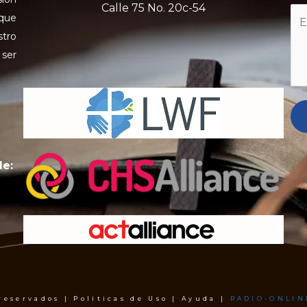
Calle 75 No. 20c-54
 que
stro
 ser
de:
 reservados | Politicas de Uso | Ayuda |
RADIO-ONLIN