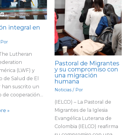
ón integral en
 Por
 The Lutheran
ederation
Pastoral de Migrantes
y su compromiso con
mérica (LWF) y
una migración
io de Salud de El
humana
 han suscrito un
Noticias
/ Por
o de cooperación…
(IELCO) – La Pastoral de
Migrantes de la Iglesia
re »
Evangélica Luterana de
Colombia (IELCO) reafirma
su compromiso con una