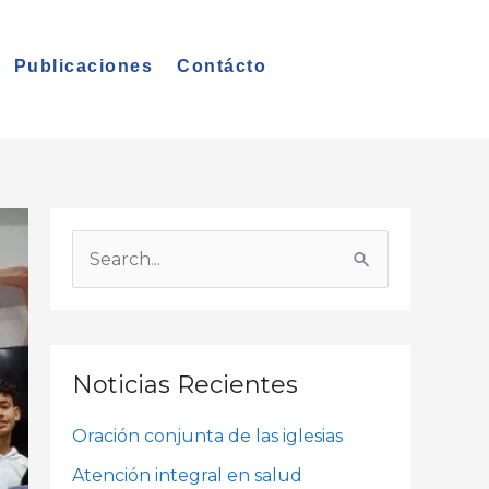
Publicaciones
Contácto
A
r
B
c
u
h
s
i
c
Noticias Recientes
v
a
o
Oración conjunta de las iglesias
r
s
p
Atención integral en salud