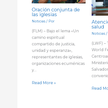
Oración conjunta de
las iglesias
Atenci
Noticias
/ Por
salud
(FLM) – Bajo el lema «Un
Noticias
/
camino espiritual
(LWF) –
compartido de justicia,
World F
unidad y esperanza»,
Centroa
representantes de iglesias,
Minister
organizaciones ecuménicas
Salvador
y…
conveni
Read More »
Read Mo