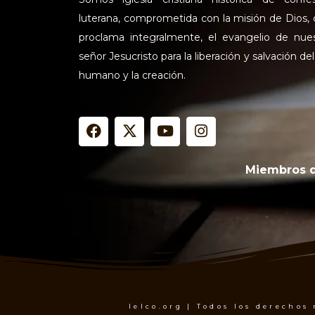
luterana, comprometida con la misión de Dios,
proclama integralmente, el evangelio de nue
señor Jesucristo para la liberación y salvación del
humano y la creación.
F
X
Y
I
a
-
o
n
c
t
u
s
e
w
t
t
Miembros 
b
i
u
a
o
t
b
g
o
t
e
r
k
e
a
r
m
Ielco.org | Todos los derechos