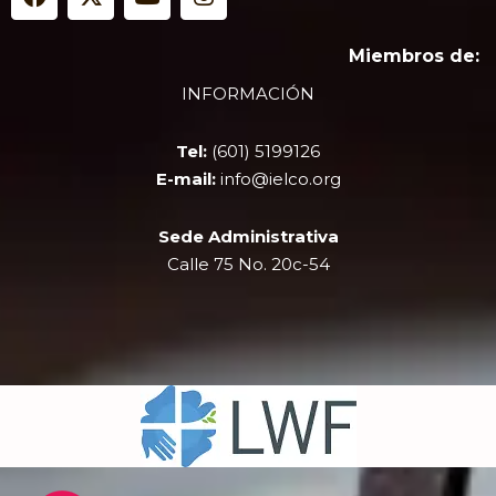
a
-
o
n
c
t
u
s
e
w
t
t
Miembros de:
b
i
u
a
INFORMACIÓN
o
t
b
g
o
t
e
r
k
e
a
Tel:
(601) 5199126
r
m
E-mail:
info@ielco.org
Sede Administrativa
Calle 75 No. 20c-54