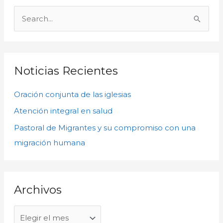
A
r
B
c
u
h
s
i
c
Noticias Recientes
v
a
o
Oración conjunta de las iglesias
r
s
p
Atención integral en salud
o
Pastoral de Migrantes y su compromiso con una
r
migración humana
:
Archivos