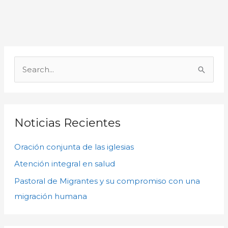
A
r
B
c
u
h
s
i
c
Noticias Recientes
v
a
o
Oración conjunta de las iglesias
r
s
p
Atención integral en salud
o
Pastoral de Migrantes y su compromiso con una
r
migración humana
: