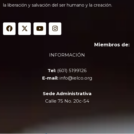
la liberación y salvación del ser humano y la creación.
F
X
Y
I
a
-
o
n
c
t
u
s
e
w
t
t
Miembros de:
b
i
u
a
INFORMACIÓN
o
t
b
g
o
t
e
r
k
e
a
Tel:
(601) 5199126
r
m
E-mail:
info@ielco.org
Sede Administrativa
Calle 75 No. 20c-54