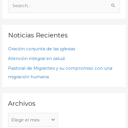
r
B
c
u
h
s
i
c
Noticias Recientes
v
a
o
Oración conjunta de las iglesias
r
s
p
Atención integral en salud
o
Pastoral de Migrantes y su compromiso con una
r
migración humana
:
Archivos