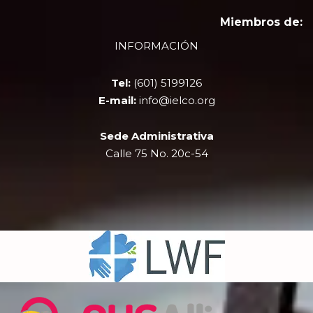
c
t
u
s
e
w
t
t
Miembros de:
b
i
u
a
INFORMACIÓN
o
t
b
g
o
t
e
r
k
e
a
Tel:
(601) 5199126
r
m
E-mail:
info@ielco.org
Sede Administrativa
Calle 75 No. 20c-54