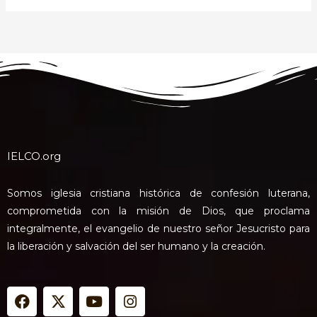
IELCO.org
Somos iglesia cristiana histórica de confesión luterana,
comprometida con la misión de Dios, que proclama
integralmente, el evangelio de nuestro señor Jesucristo para
la liberación y salvación del ser humano y la creación.
F
X
Y
I
a
-
o
n