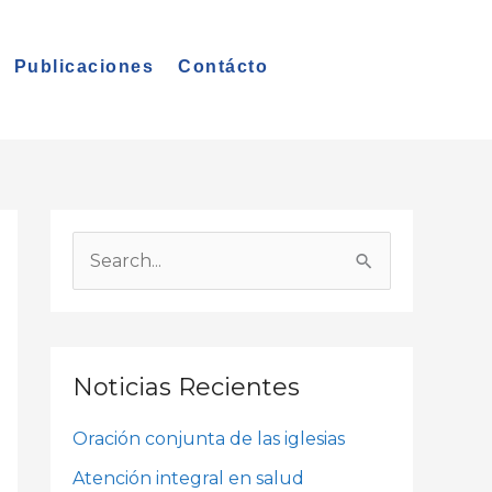
Publicaciones
Contácto
A
r
B
c
u
h
s
i
c
Noticias Recientes
v
a
o
Oración conjunta de las iglesias
r
s
p
Atención integral en salud