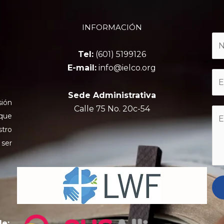
INFORMACIÓN
Tel:
(601) 5199126
E-mail:
info@ielco.org
Sede Administrativa
sión
Calle 75 No. 20c-54
 que
stro
 ser
de: