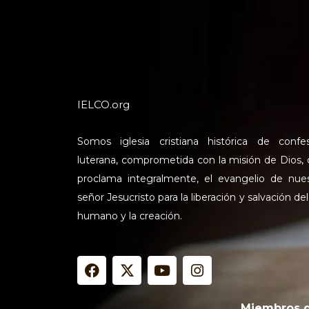
IELCO.org
Somos iglesia cristiana histórica de confe
luterana, comprometida con la misión de Dios,
proclama integralmente, el evangelio de nue
señor Jesucristo para la liberación y salvación del
humano y la creación.
F
X
Y
I
a
-
o
n
c
t
u
s
e
w
t
t
Miembros 