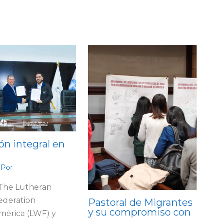
ón integral en
 Por
 The Lutheran
ederation
Pastoral de Migrantes
y su compromiso con
mérica (LWF) y