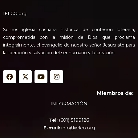
IELCO.org
Somos iglesia cristiana histórica de confesión luterana,
comprometida con la misión de Dios, que proclama
integralmente, el evangelio de nuestro señor Jesucristo para
la liberación y salvación del ser humano y la creación.
F
X
Y
I
a
-
o
n
c
t
u
s
e
w
t
t
Miembros de:
b
i
u
a
INFORMACIÓN
o
t
b
g
o
t
e
r
k
e
a
Tel:
(601) 5199126
r
m
E-mail:
info@ielco.org