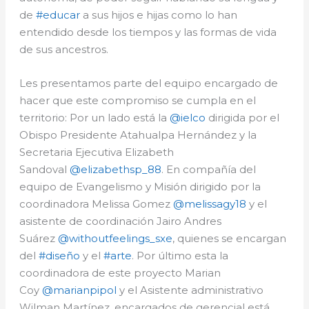
de
#educar
a sus hijos e hijas como lo han
entendido desde los tiempos y las formas de vida
de sus ancestros.
Les presentamos parte del equipo encargado de
hacer que este compromiso se cumpla en el
territorio: Por un lado está la
@ielco
dirigida por el
Obispo Presidente Atahualpa Hernández y la
Secretaria Ejecutiva Elizabeth
Sandoval
@elizabethsp_88
. En compañía del
equipo de Evangelismo y Misión dirigido por la
coordinadora Melissa Gomez
@melissagy18
y el
asistente de coordinación Jairo Andres
Suárez
@withoutfeelings_sxe
, quienes se encargan
del
#diseño
y el
#arte
. Por último esta la
coordinadora de este proyecto Marian
Coy
@marianpipol
y el Asistente administrativo
Wilman Martínez, encargados de gerencial está