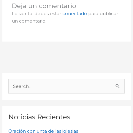
Deja un comentario
Lo siento, debes estar
conectado
para publicar
un comentario.
A
r
B
c
u
h
s
i
c
Noticias Recientes
v
a
o
Oración conjunta de las iglesias
r