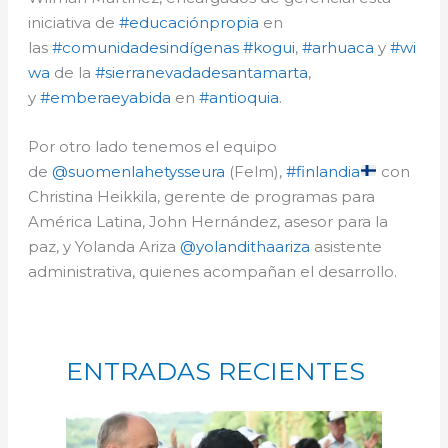
iniciativa de
#educaciónpropia
en
las
#comunidadesindígenas
#kogui
,
#arhuaca
y
#wi
wa
de la
#sierranevadadesantamarta
,
y
#emberaeyabida
en
#antioquia
.
Por otro lado tenemos el equipo
de
@suomenlahetysseura
(Felm),
#finlandia
con
Christina Heikkila, gerente de programas para
América Latina, John Hernández, asesor para la
paz, y Yolanda Ariza
@yolandithaariza
asistente
administrativa, quienes acompañan el desarrollo.
ENTRADAS RECIENTES