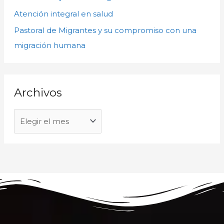
s
p
Atención integral en salud
o
Pastoral de Migrantes y su compromiso con una
r
migración humana
:
Archivos