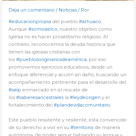
Deja un comentario
/
Noticias
/ Por
#educacionpropia
del pueblo
#arhuaco
.
Aunque
#somosielco
, nuestro objetivo como
Iglesia no es hacer proselitismo religioso. Al
contrario, reconocemos la deuda histórica que
tienen las iglesias cristianas con
los
#pueblosoriginariosdeamérica
, por eso
promovemos ejercicios educativos, desde un
enfoque diferencial y acción sin daño, buscando un
acompañamiento pertinente para el desarrollo del
#seip
enmarcado en el rescate de
los
#saberesancestrales
la
#leydeorigen
y el
fortalecimiento del
#plandevidacomunitario.
Este pueblo resistente y resiliente, esta convencido
de su derecho a vivir en su
#territorio
de manera
autónoma, de poder seguir hablando su lengua y