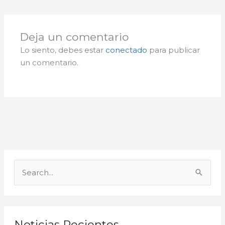
Deja un comentario
Lo siento, debes estar
conectado
para publicar
un comentario.
A
r
B
c
u
h
s
i
c
Noticias Recientes