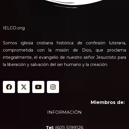
IELCO.org
Somos iglesia cristiana histórica de confesión luterana,
comprometida con la misión de Dios, que proclama
integralmente, el evangelio de nuestro señor Jesucristo para
la liberación y salvación del ser humano y la creación.
F
X
Y
I
a
-
o
n
c
t
u
s
e
w
t
t
Miembros de:
b
i
u
a
INFORMACIÓN
o
t
b
g
o
t
e
r
k
e
a
Tel:
(601) 5199126