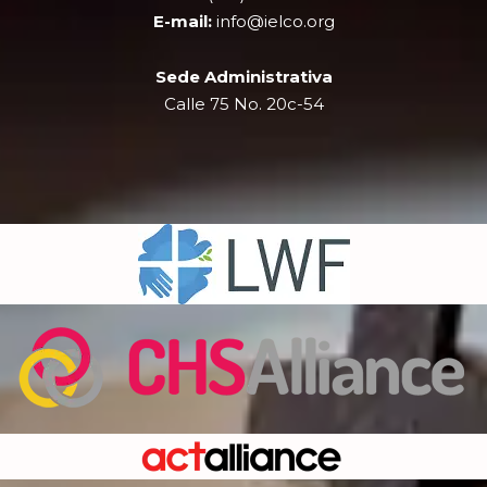
r
m
E-mail:
info@ielco.org
Sede Administrativa
Calle 75 No. 20c-54