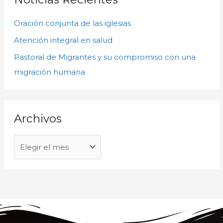
v
a
o
Oración conjunta de las iglesias
r
s
p
Atención integral en salud
o
Pastoral de Migrantes y su compromiso con una
r
migración humana
:
Archivos