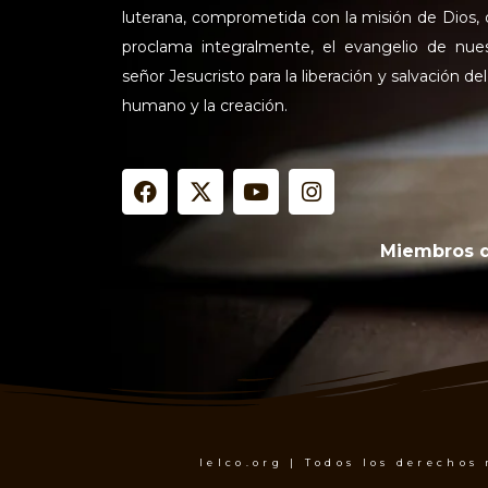
luterana, comprometida con la misión de Dios,
proclama integralmente, el evangelio de nue
señor Jesucristo para la liberación y salvación del
humano y la creación.
F
X
Y
I
a
-
o
n
c
t
u
s
e
w
t
t
Miembros 
b
i
u
a
o
t
b
g
o
t
e
r
k
e
a
r
m
Ielco.org | Todos los derechos