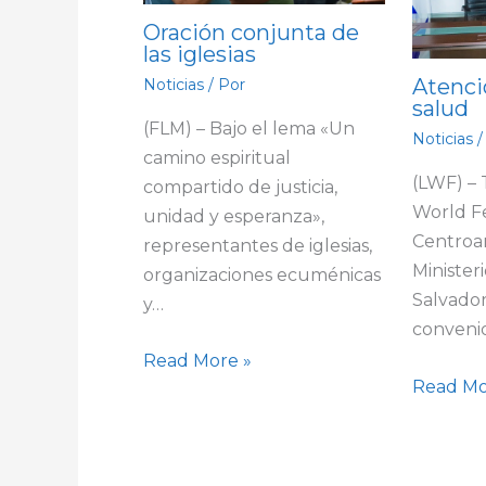
Oración conjunta de
las iglesias
Atenci
Noticias
/ Por
salud
(FLM) – Bajo el lema «Un
Noticias
/
camino espiritual
(LWF) –
compartido de justicia,
World F
unidad y esperanza»,
Centroa
representantes de iglesias,
Minister
organizaciones ecuménicas
Salvador
y…
conveni
Read More »
Read Mo