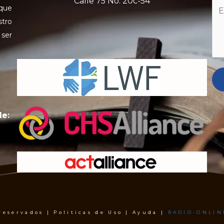
Calle 75 No. 20c-54
 que
stro
 ser
de:
 reservados | Politicas de Uso | Ayuda |
RADIO-ONLIN