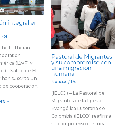
ón integral en
 Por
 The Lutheran
ederation
Pastoral de Migrantes
y su compromiso con
mérica (LWF) y
una migración
io de Salud de El
humana
 han suscrito un
Noticias
/ Por
o de cooperación…
(IELCO) – La Pastoral de
Migrantes de la Iglesia
re »
Evangélica Luterana de
Colombia (IELCO) reafirma
su compromiso con una