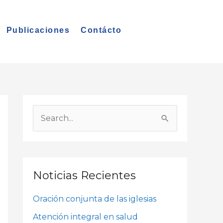
Publicaciones
Contácto
A
r
B
c
u
h
s
i
c
Noticias Recientes
v
a
o
Oración conjunta de las iglesias
r
s
p
Atención integral en salud