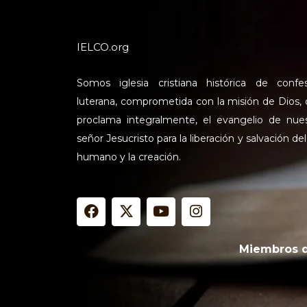
IELCO.org
Somos iglesia cristiana histórica de confe
luterana, comprometida con la misión de Dios,
proclama integralmente, el evangelio de nue
señor Jesucristo para la liberación y salvación del
humano y la creación.
F
X
Y
I
a
-
o
n
c
t
u
s
e
w
t
t
Miembros 
b
i
u
a
o
t
b
g
o
t
e
r
k
e
a