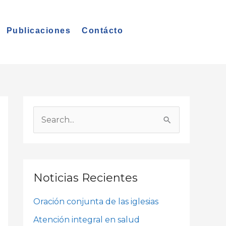
Publicaciones
Contácto
A
r
B
c
u
h
s
i
c
Noticias Recientes
v
a
o
Oración conjunta de las iglesias
r
s
p
Atención integral en salud