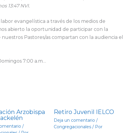
hos 13:47 NVI.
labor evangelística a través de los medios de
s abierto la oportunidad de participar con la
 nuestros Pastores/as compartan con la audiencia el
 Domingos 7:00 a.m…
ación Arzobispa
Retiro Juvenil IELCO
Jackelén
Deja un comentario
/
comentario
/
Congregacionales
/ Por
cionales
/ Por