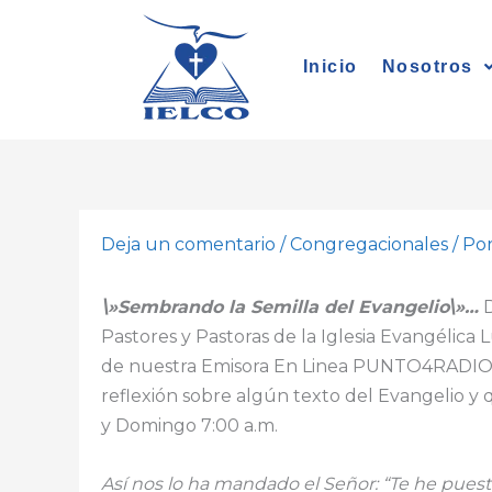
Ir
al
Inicio
Nosotros
contenido
Deja un comentario
/
Congregacionales
/ Po
\»Sembrando la Semilla del Evangelio\»…
D
Pastores y Pastoras de la Iglesia Evangélica
de nuestra Emisora En Linea PUNTO4RADIO
reflexión sobre algún texto del Evangelio y
y Domingo 7:00 a.m.
Así nos lo ha mandado el Señor: “Te he puesto