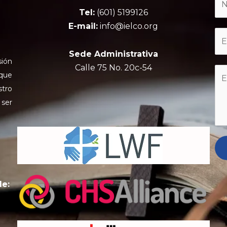
Tel:
(601) 5199126
E-mail:
info@ielco.org
Sede Administrativa
sión
Calle 75 No. 20c-54
 que
stro
 ser
de: