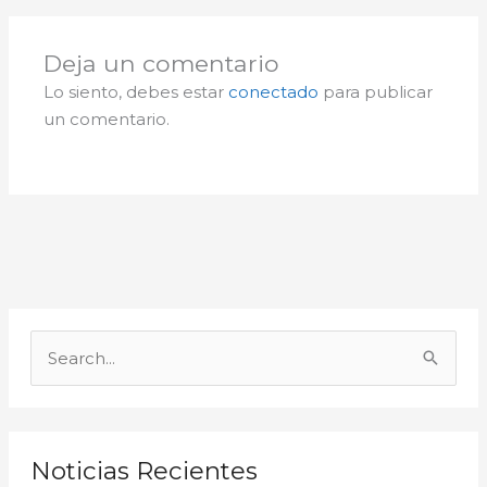
Deja un comentario
Lo siento, debes estar
conectado
para publicar
un comentario.
A
r
B
c
u
h
s
i
c
Noticias Recientes
v