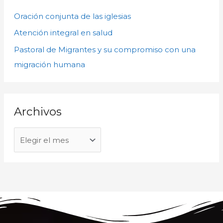
a
o
Oración conjunta de las iglesias
r
s
p
Atención integral en salud
o
Pastoral de Migrantes y su compromiso con una
r
migración humana
:
Archivos