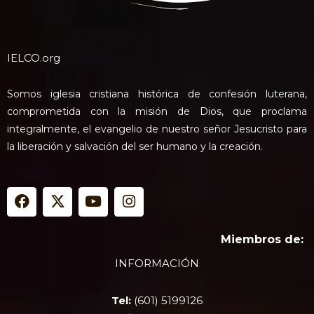
IELCO.org
Somos iglesia cristiana histórica de confesión luterana,
comprometida con la misión de Dios, que proclama
integralmente, el evangelio de nuestro señor Jesucristo para
la liberación y salvación del ser humano y la creación.
F
X
Y
I
a
-
o
n
c
t
u
s
e
w
t
t
Miembros de:
b
i
u
a
INFORMACIÓN
o
t
b
g
o
t
e
r
k
e
a
Tel:
(601) 5199126
r
m