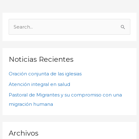
A
r
B
c
u
h
s
i
c
Noticias Recientes
v
a
o
Oración conjunta de las iglesias
r
s
p
Atención integral en salud
o
Pastoral de Migrantes y su compromiso con una
r
migración humana
:
Archivos