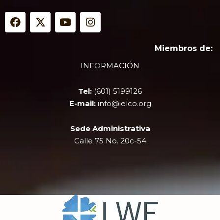
F
X
Y
I
a
-
o
n
c
t
u
s
e
w
t
t
Miembros de:
b
i
u
a
INFORMACIÓN
o
t
b
g
o
t
e
r
k
e
a
Tel:
(601) 5199126
r
m
E-mail:
info@ielco.org
Sede Administrativa
Calle 75 No. 20c-54