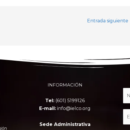
Entrada siguiente
INFORMACIÓN
Tel:
(601) 5199126
E-mail:
info@ielco.org
Sede Administrativa
sión