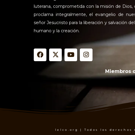
luterana, comprometida con la misión de Dios,
proclama integralmente, el evangelio de nue
señor Jesucristo para la liberación y salvación del
humano y la creación.
F
X
Y
I
a
-
o
n
c
t
u
s
e
w
t
t
Miembros 
b
i
u
a
o
t
b
g
o
t
e
r
k
e
a
r
m
Ielco.org | Todos los derechos