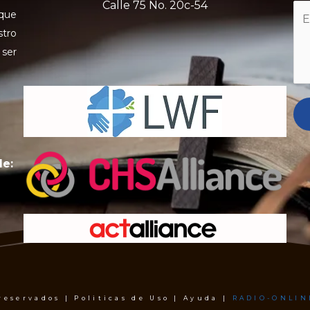
Calle 75 No. 20c-54
 que
stro
 ser
de:
 reservados | Politicas de Uso | Ayuda |
RADIO-ONLIN