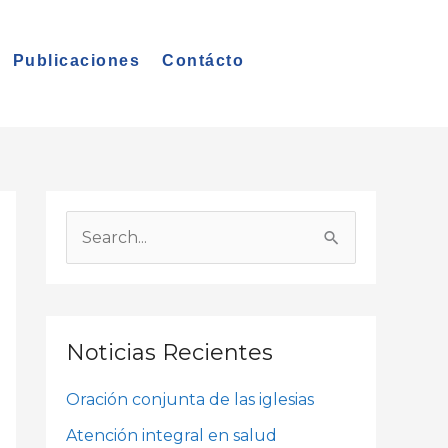
Publicaciones
Contácto
A
r
B
c
u
h
s
i
c
Noticias Recientes
v
a
o
Oración conjunta de las iglesias
r
s
p
Atención integral en salud