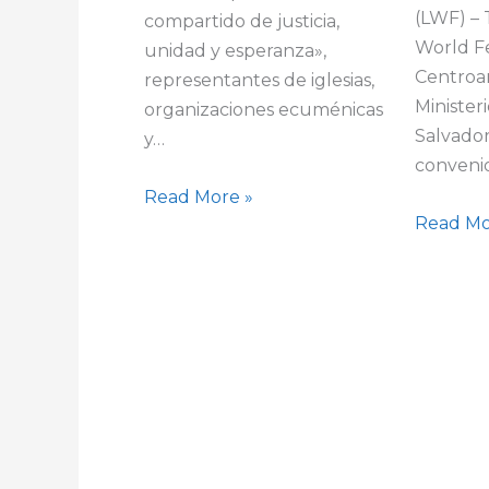
(LWF) –
compartido de justicia,
World F
unidad y esperanza»,
Centroa
representantes de iglesias,
Minister
organizaciones ecuménicas
Salvador
y…
conveni
Read More »
Read Mo