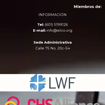
c
t
u
s
e
w
t
t
Miembros de:
b
i
u
a
INFORMACIÓN
o
t
b
g
o
t
e
r
Tel:
(601) 5199126
k
e
a
r
m
E-mail:
info@ielco.org
Sede Administrativa
Calle 75 No. 20c-54