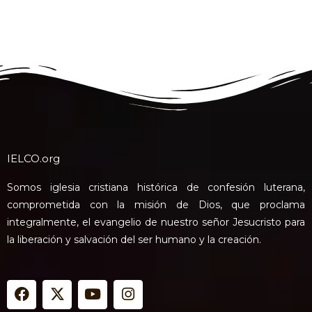
IELCO.org
Somos iglesia cristiana histórica de confesión luterana,
comprometida con la misión de Dios, que proclama
integralmente, el evangelio de nuestro señor Jesucristo para
la liberación y salvación del ser humano y la creación.
F
X
Y
I
a
-
o
n