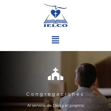
Ir
al
contenido
Menú
Congregaciones
Al servicio de Dios y el prójimo