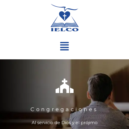
Ir
al
contenido
Menú
Congregaciones
Al servicio de Dios y el prójimo