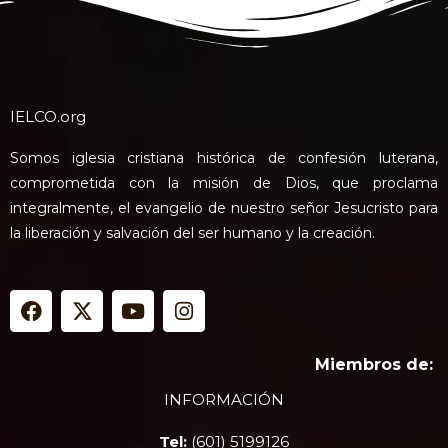
IELCO.org
Somos iglesia cristiana histórica de confesión luterana,
comprometida con la misión de Dios, que proclama
integralmente, el evangelio de nuestro señor Jesucristo para
la liberación y salvación del ser humano y la creación.
F
X
Y
I
a
-
o
n
c
t
u
s
e
w
t
t
Miembros de:
b
i
u
a
INFORMACIÓN
o
t
b
g
o
t
e
r
Tel:
(601) 5199126
k
e
a