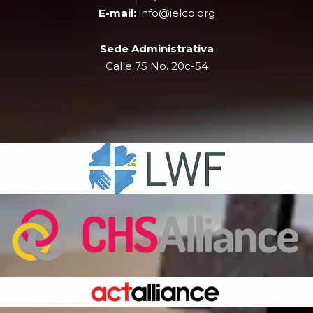
r
m
E-mail:
info@ielco.org
Sede Administrativa
Calle 75 No. 20c-54