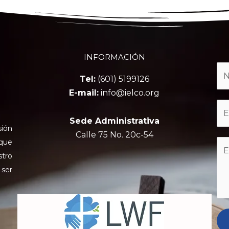
INFORMACIÓN
Tel:
(601) 5199126
E-mail:
info@ielco.org
Sede Administrativa
sión
Calle 75 No. 20c-54
 que
stro
 ser