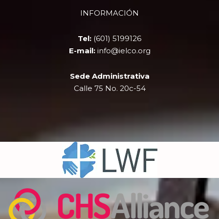
b
i
u
a
INFORMACIÓN
o
t
b
g
o
t
e
r
k
e
a
Tel:
(601) 5199126
r
m
E-mail:
info@ielco.org
Sede Administrativa
Calle 75 No. 20c-54