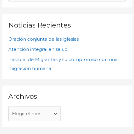
c
u
h
s
i
c
Noticias Recientes
v
a
o
Oración conjunta de las iglesias
r
s
p
Atención integral en salud
o
Pastoral de Migrantes y su compromiso con una
r
migración humana
:
Archivos