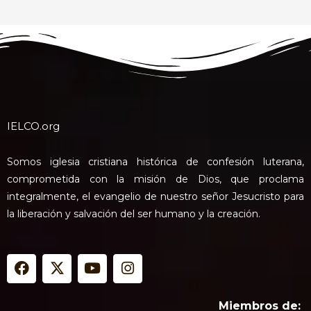
IELCO.org
Somos iglesia cristiana histórica de confesión luterana,
comprometida con la misión de Dios, que proclama
integralmente, el evangelio de nuestro señor Jesucristo para
la liberación y salvación del ser humano y la creación.
F
X
Y
I
a
-
o
n
c
t
u
s
e
w
t
t
Miembros de: