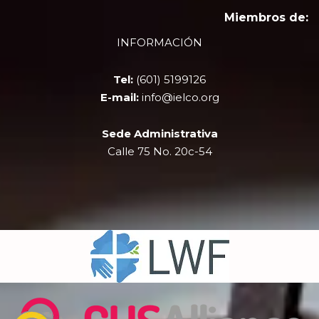
c
t
u
s
e
w
t
t
Miembros de:
b
i
u
a
INFORMACIÓN
o
t
b
g
o
t
e
r
k
e
a
Tel:
(601) 5199126
r
m
E-mail:
info@ielco.org
Sede Administrativa
Calle 75 No. 20c-54