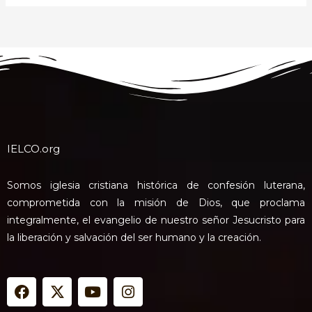
IELCO.org
Somos iglesia cristiana histórica de confesión luterana,
comprometida con la misión de Dios, que proclama
integralmente, el evangelio de nuestro señor Jesucristo para
la liberación y salvación del ser humano y la creación.
F
X
Y
I
a
-
o
n