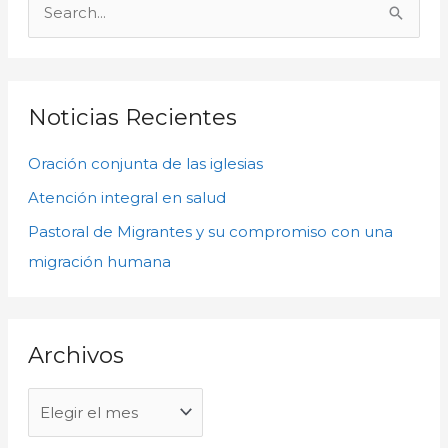
r
B
c
u
h
s
i
c
Noticias Recientes
v
a
o
Oración conjunta de las iglesias
r
s
p
Atención integral en salud
o
Pastoral de Migrantes y su compromiso con una
r
migración humana
:
Archivos