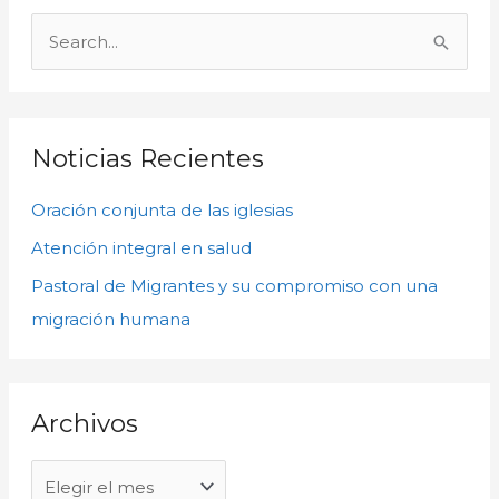
A
r
B
c
u
h
s
i
c
Noticias Recientes
v
a
o
Oración conjunta de las iglesias
r
s
p
Atención integral en salud
o
Pastoral de Migrantes y su compromiso con una
r
migración humana
:
Archivos