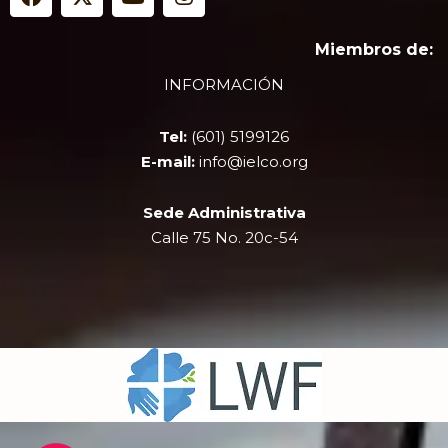
a
-
o
n
c
t
u
s
e
w
t
t
Miembros de:
b
i
u
a
INFORMACIÓN
o
t
b
g
o
t
e
r
k
e
a
Tel:
(601) 5199126
r
m
E-mail:
info@ielco.org
Sede Administrativa
Calle 75 No. 20c-54