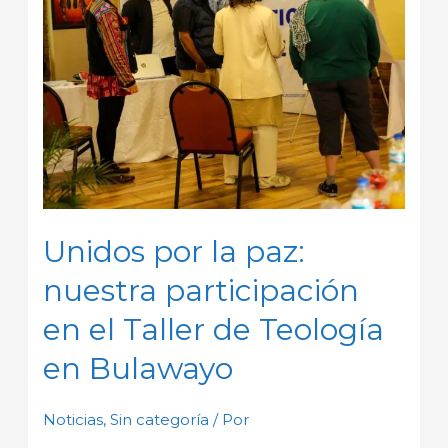
nuestra
participación
en
el
Taller
de
Teología
en
Bulawayo
Unidos por la paz:
nuestra participación
en el Taller de Teología
en Bulawayo
Noticias
,
Sin categoría
/ Por