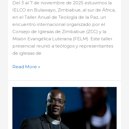
Del 3 al 7 de noviembre de 2025 estuvimos la
IELCO en Bulawayo, Zimbabue, al sur de África,
en el Taller Anual de Teología de la Paz, un
encuentro internacional organizado por el
Consejo de Iglesias de Zimbabue (ZCC) y la
Misión Evangélica Luterana (FELM). Este taller
presencial reunió a teólogos y representantes
de iglesias de
Read More »
Asamblea
y
elección
de
presidente
de