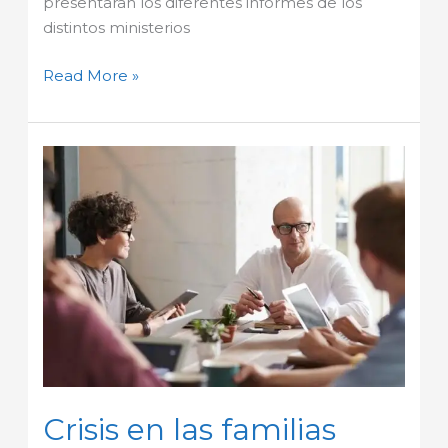
presentaran los diferentes informes de los
distintos ministerios
Read More »
Crisis
en
las
familias
Bogotá
Crisis en las familias