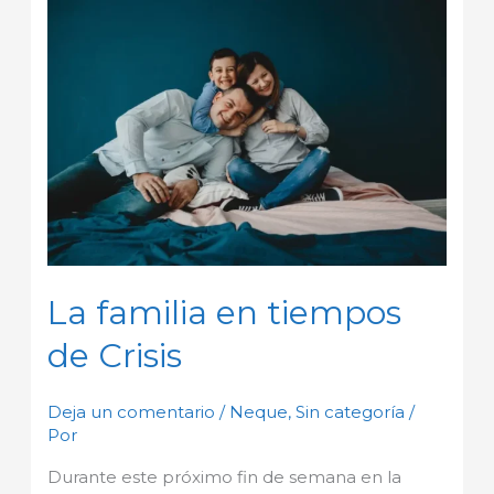
La
familia
en
tiempos
de
Crisis
La familia en tiempos
de Crisis
Deja un comentario
/
Neque
,
Sin categoría
/
Por
Durante este próximo fin de semana en la