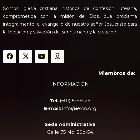
Somos iglesia cristiana histórica de confesión luterana,
comprometida con la misión de Dios, que proclama
integralmente, el evangelio de nuestro señor Jesucristo para
la liberación y salvación del ser humano y la creación.
F
X
Y
I
a
-
o
n
c
t
u
s
e
w
t
t
Miembros de:
b
i
u
a
INFORMACIÓN
o
t
b
g
o
t
e
r
k
e
a
Tel:
(601) 5199126
r
m
E-mail:
info@ielco.org
Sede Administrativa
Calle 75 No. 20c-54