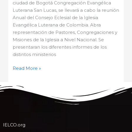
ciudad de Bogotá Congregación Evangélica
Luterana San Lucas, se llevará a cabo la reunión
Anual del Consejo Eclesial de la Iglesia
Evangélica Luterana de Colombia. Abra
representación de Pastores, Congregaciones y
Misiones de la Iglesia a Nivel Nacional. Se
presentaran los diferentes informes de los
distintos ministerios
Read More »
IELCO.org