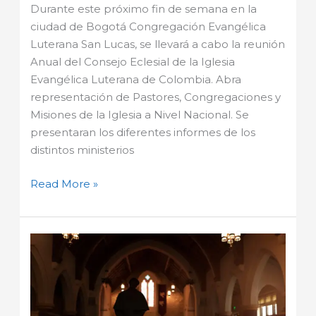
Durante este próximo fin de semana en la
ciudad de Bogotá Congregación Evangélica
Luterana San Lucas, se llevará a cabo la reunión
Anual del Consejo Eclesial de la Iglesia
Evangélica Luterana de Colombia. Abra
representación de Pastores, Congregaciones y
Misiones de la Iglesia a Nivel Nacional. Se
presentaran los diferentes informes de los
distintos ministerios
Read More »
La
semana
del
2022