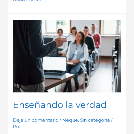
Enseñando
la
verdad
Enseñando la verdad
Deja un comentario
/
Neque
,
Sin categoría
/
Por