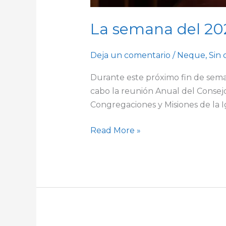
La semana del 20
Deja un comentario
/
Neque
,
Sin 
Durante este próximo fin de sema
cabo la reunión Anual del Consejo
Congregaciones y Misiones de la Ig
Read More »