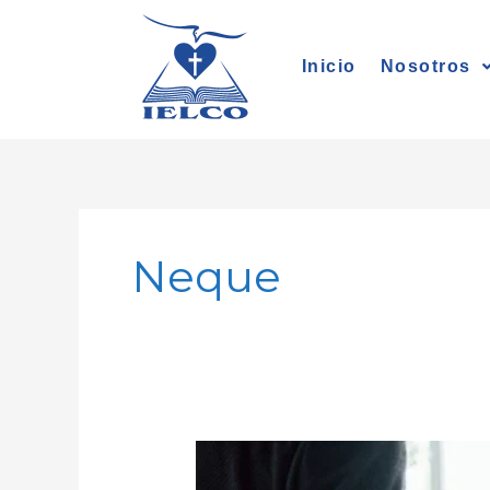
Ir
al
Inicio
Nosotros
contenido
Neque
Enseñando
la