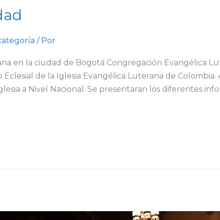
dad
categoría
/ Por
na en la ciudad de Bogotá Congregación Evangélica Lute
 Eclesial de la Iglesia Evangélica Luterana de Colombia.
lesia a Nivel Nacional. Se presentaran los diferentes infor