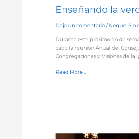
Enseñando la ver
Deja un comentario
/
Neque
,
Sin 
Durante este próximo fin de sema
cabo la reunión Anual del Consejo
Congregaciones y Misiones de la Ig
Read More »
La