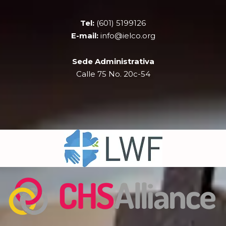
o
t
e
r
k
e
a
Tel:
(601) 5199126
r
m
E-mail:
info@ielco.org
Sede Administrativa
Calle 75 No. 20c-54