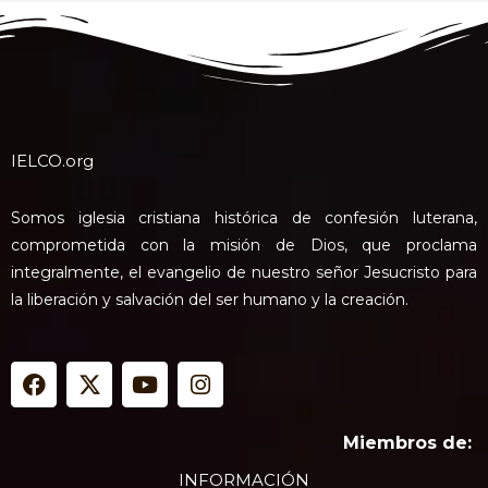
IELCO.org
Somos iglesia cristiana histórica de confesión luterana,
comprometida con la misión de Dios, que proclama
integralmente, el evangelio de nuestro señor Jesucristo para
la liberación y salvación del ser humano y la creación.
F
X
Y
I
a
-
o
n
c
t
u
s
e
w
t
t
Miembros de:
b
i
u
a
INFORMACIÓN
o
t
b
g