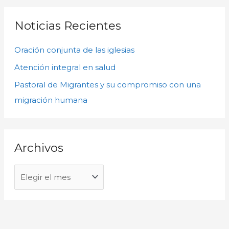
h
s
i
c
Noticias Recientes
v
a
o
Oración conjunta de las iglesias
r
s
p
Atención integral en salud
o
Pastoral de Migrantes y su compromiso con una
r
migración humana
:
Archivos