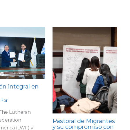
ón integral en
 Por
 The Lutheran
ederation
Pastoral de Migrantes
y su compromiso con
mérica (LWF) y