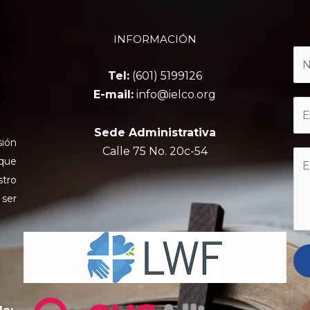
INFORMACIÓN
Tel:
(601) 5199126
E-mail:
info@ielco.org
Sede Administrativa
sión
Calle 75 No. 20c-54
 que
stro
 ser