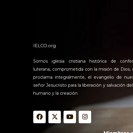
IELCO.org
Somos iglesia cristiana histórica de confe
luterana, comprometida con la misión de Dios,
proclama integralmente, el evangelio de nue
señor Jesucristo para la liberación y salvación del
humano y la creación.
F
X
Y
I
a
-
o
n
c
t
u
s
e
w
t
t