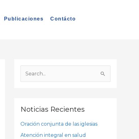
Publicaciones
Contácto
A
r
B
c
u
h
s
i
c
Noticias Recientes
v
a
o
Oración conjunta de las iglesias
r
s
p
Atención integral en salud