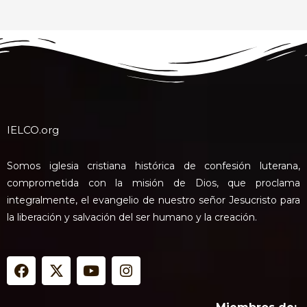
IELCO.org
Somos iglesia cristiana histórica de confesión luterana,
comprometida con la misión de Dios, que proclama
integralmente, el evangelio de nuestro señor Jesucristo para
la liberación y salvación del ser humano y la creación.
F
X
Y
I
a
-
o
n
c
t
u
s
e
w
t
t