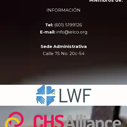
Miembros de:
b
i
u
a
INFORMACIÓN
o
t
b
g
o
t
e
r
k
e
a
Tel:
(601) 5199126
r
m
E-mail:
info@ielco.org
Sede Administrativa
Calle 75 No. 20c-54