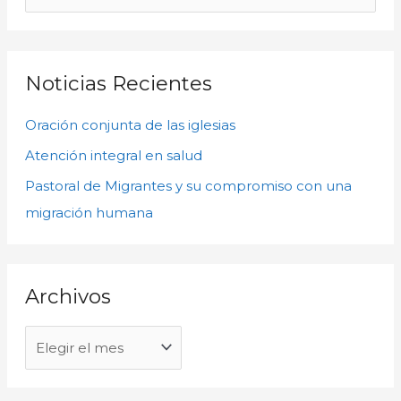
c
u
h
s
i
c
Noticias Recientes
v
a
o
Oración conjunta de las iglesias
r
s
p
Atención integral en salud
o
Pastoral de Migrantes y su compromiso con una
r
migración humana
:
Archivos