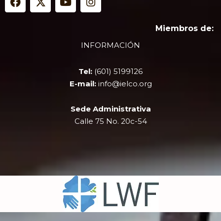
a
-
o
n
c
t
u
s
e
w
t
t
Miembros de:
b
i
u
a
INFORMACIÓN
o
t
b
g
o
t
e
r
k
e
a
Tel:
(601) 5199126
r
m
E-mail:
info@ielco.org
Sede Administrativa
Calle 75 No. 20c-54