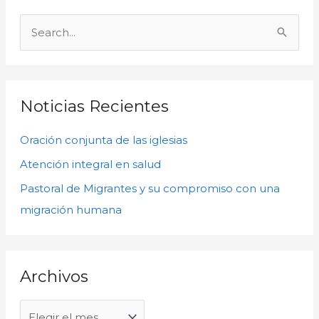
A
r
B
c
u
h
s
i
c
Noticias Recientes
v
a
o
Oración conjunta de las iglesias
r
s
p
Atención integral en salud
o
Pastoral de Migrantes y su compromiso con una
r
migración humana
:
Archivos