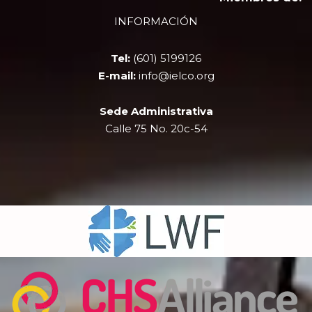
b
i
u
a
INFORMACIÓN
o
t
b
g
o
t
e
r
k
e
a
Tel:
(601) 5199126
r
m
E-mail:
info@ielco.org
Sede Administrativa
Calle 75 No. 20c-54