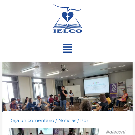
Ir
al
contenido
Menú
Deja un comentario
/
Noticias
/ Por
#diaconi