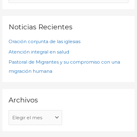
c
u
h
s
i
c
Noticias Recientes
v
a
o
Oración conjunta de las iglesias
r
s
p
Atención integral en salud
o
Pastoral de Migrantes y su compromiso con una
r
migración humana
:
Archivos