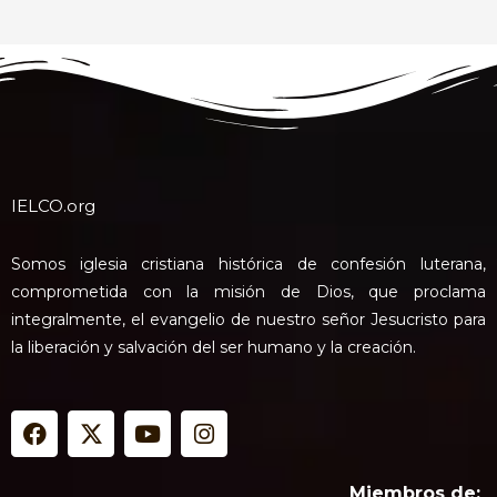
IELCO.org
Somos iglesia cristiana histórica de confesión luterana,
comprometida con la misión de Dios, que proclama
integralmente, el evangelio de nuestro señor Jesucristo para
la liberación y salvación del ser humano y la creación.
F
X
Y
I
a
-
o
n
c
t
u
s
e
w
t
t
Miembros de: