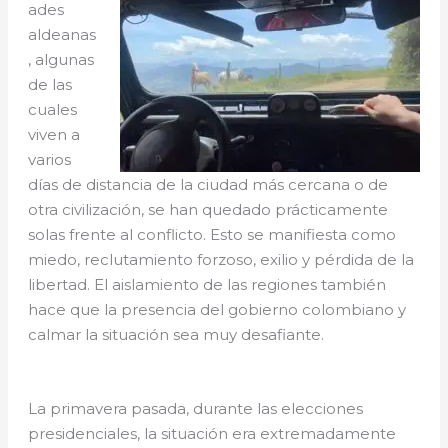
ades
aldeanas
, algunas
de las
cuales
viven a
varios
días de distancia de la ciudad más cercana o de
otra civilización, se han quedado prácticamente
solas frente al conflicto. Esto se manifiesta como
miedo, reclutamiento forzoso, exilio y pérdida de la
libertad. El aislamiento de las regiones también
hace que la presencia del gobierno colombiano y
calmar la situación sea muy desafiante.
La primavera pasada, durante las elecciones
presidenciales, la situación era extremadamente