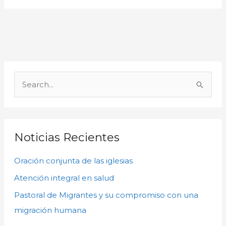
A
r
B
c
u
h
s
i
c
Noticias Recientes
v
a
o
Oración conjunta de las iglesias
r
s
p
Atención integral en salud
o
Pastoral de Migrantes y su compromiso con una
r
migración humana
: