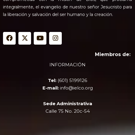
integralmente, el evangelio de nuestro señor Jesucristo para
la liberación y salvación del ser humano y la creación.
F
X
Y
I
a
-
o
n
c
t
u
s
e
w
t
t
Miembros de:
b
i
u
a
INFORMACIÓN
o
t
b
g
o
t
e
r
k
e
a
Tel:
(601) 5199126
r
m
E-mail:
info@ielco.org
Sede Administrativa
Calle 75 No. 20c-54