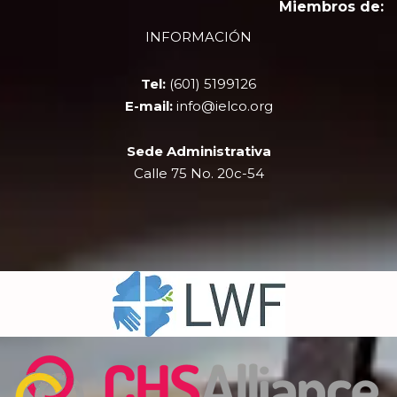
e
w
t
t
Miembros de:
b
i
u
a
INFORMACIÓN
o
t
b
g
o
t
e
r
k
e
a
Tel:
(601) 5199126
r
m
E-mail:
info@ielco.org
Sede Administrativa
Calle 75 No. 20c-54