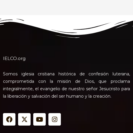
IELCO.org
Somos iglesia cristiana histórica de confesión luterana,
comprometida con la misión de Dios, que proclama
integralmente, el evangelio de nuestro señor Jesucristo para
la liberación y salvación del ser humano y la creación.
F
X
Y
I
a
-
o
n
c
t
u
s