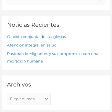
c
u
h
s
i
c
Noticias Recientes
v
a
o
Oración conjunta de las iglesias
r
s
p
Atención integral en salud
o
Pastoral de Migrantes y su compromiso con una
r
migración humana
:
Archivos