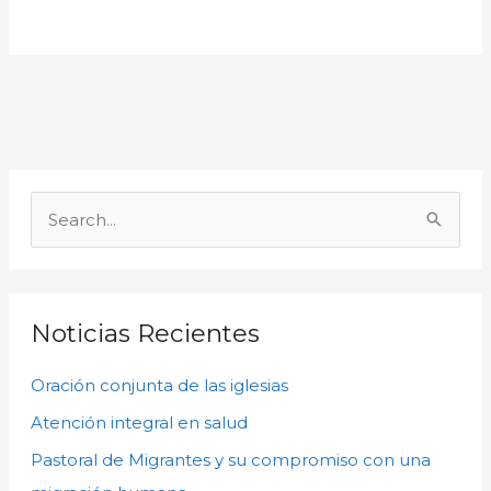
A
r
B
c
u
h
s
i
c
Noticias Recientes
v
a
o
Oración conjunta de las iglesias
r
s
p
Atención integral en salud
o
Pastoral de Migrantes y su compromiso con una
r