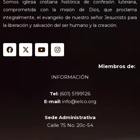
Somos iglesia cristiana histórica de confesión luterana,
comprometida con la misión de Dios, que proclama
integralmente, el evangelio de nuestro señor Jesucristo para
la liberación y salvación del ser humano y la creación.
F
X
Y
I
a
-
o
n
c
t
u
s
e
w
t
t
Miembros de:
b
i
u
a
INFORMACIÓN
o
t
b
g
o
t
e
r
k
e
a
Tel:
(601) 5199126
r
m
E-mail:
info@ielco.org
Sede Administrativa
Calle 75 No. 20c-54