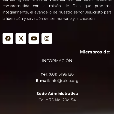
comprometida con la misión de Dios, que proclama
integralmente, el evangelio de nuestro señor Jesucristo para
la liberación y salvación del ser humano y la creación.
F
X
Y
I
a
-
o
n
c
t
u
s
e
w
t
t
Miembros de:
b
i
u
a
INFORMACIÓN
o
t
b
g
o
t
e
r
k
e
a
Tel:
(601) 5199126
r
m
E-mail:
info@ielco.org
Sede Administrativa
Calle 75 No. 20c-54