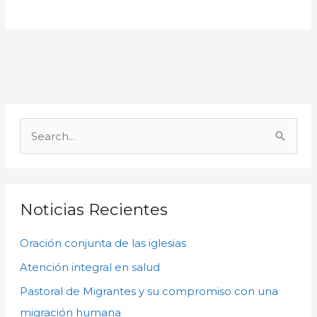
A
r
B
c
u
h
s
i
c
Noticias Recientes
v
a
o
Oración conjunta de las iglesias
r
s
p
Atención integral en salud
o
Pastoral de Migrantes y su compromiso con una
r
migración humana