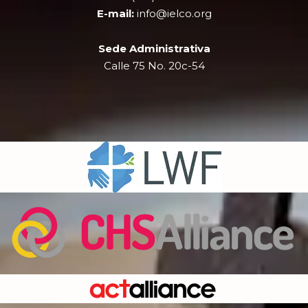
r
m
E-mail:
info@ielco.org
Sede Administrativa
Calle 75 No. 20c-54