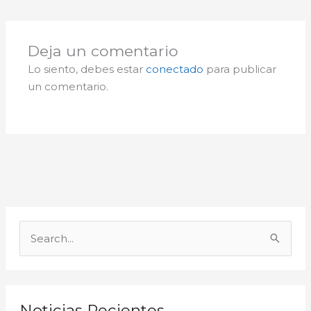
Deja un comentario
Lo siento, debes estar
conectado
para publicar
un comentario.
A
r
B
c
u
h
s
i
c
Noticias Recientes