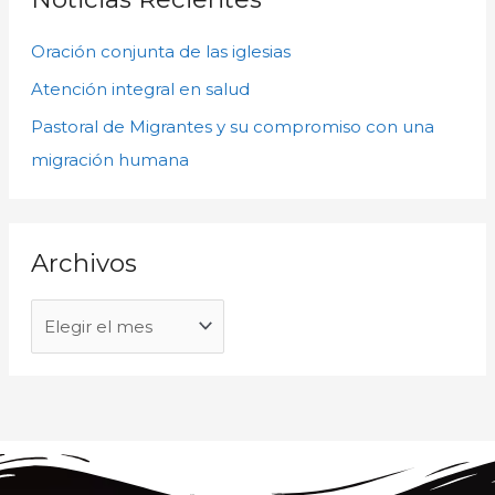
v
a
o
Oración conjunta de las iglesias
r
s
p
Atención integral en salud
o
Pastoral de Migrantes y su compromiso con una
r
migración humana
:
Archivos