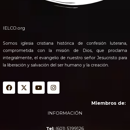
IELCO.org
Somos iglesia cristiana histórica de confesión luterana,
comprometida con la misión de Dios, que proclama
integralmente, el evangelio de nuestro señor Jesucristo para
la liberación y salvación del ser humano y la creación.
F
X
Y
I
a
-
o
n
c
t
u
s
e
w
t
t
Miembros de:
b
i
u
a
INFORMACIÓN
o
t
b
g
o
t
e
r
k
e
a
Tel:
(601) 5199126