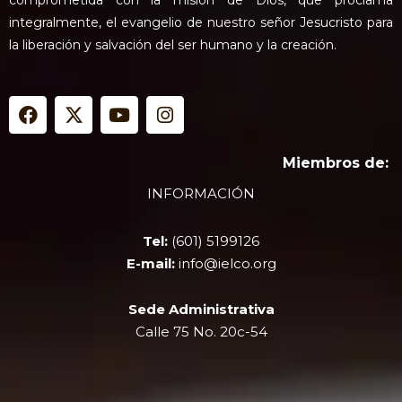
integralmente, el evangelio de nuestro señor Jesucristo para
la liberación y salvación del ser humano y la creación.
F
X
Y
I
a
-
o
n
c
t
u
s
e
w
t
t
Miembros de:
b
i
u
a
INFORMACIÓN
o
t
b
g
o
t
e
r
k
e
a
Tel:
(601) 5199126
r
m
E-mail:
info@ielco.org
Sede Administrativa
Calle 75 No. 20c-54