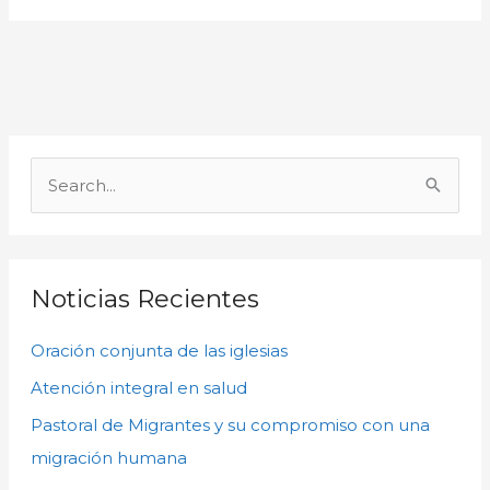
A
r
B
c
u
h
s
i
c
Noticias Recientes
v
a
o
Oración conjunta de las iglesias
r
s
p
Atención integral en salud
o
Pastoral de Migrantes y su compromiso con una
r
migración humana
: