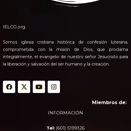
IELCO.org
Somos iglesia cristiana histórica de confesión luterana,
comprometida con la misión de Dios, que proclama
integralmente, el evangelio de nuestro señor Jesucristo para
la liberación y salvación del ser humano y la creación.
F
X
Y
I
a
-
o
n
c
t
u
s
e
w
t
t
Miembros de:
b
i
u
a
INFORMACIÓN
o
t
b
g
o
t
e
r
k
e
a
Tel:
(601) 5199126