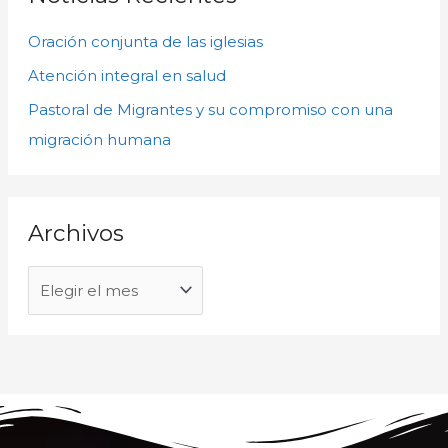
v
a
o
Oración conjunta de las iglesias
r
s
p
Atención integral en salud
o
Pastoral de Migrantes y su compromiso con una
r
migración humana
:
Archivos