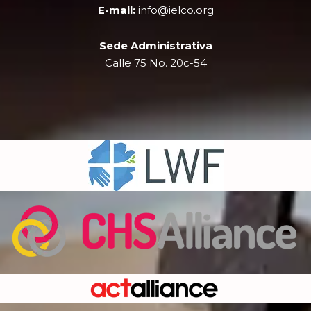
r
m
E-mail:
info@ielco.org
Sede Administrativa
Calle 75 No. 20c-54