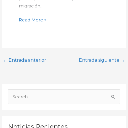
migración…
Read More »
←
Entrada anterior
Entrada siguiente
→
A
r
B
c
u
h
s
i
c
Noticias Recientes