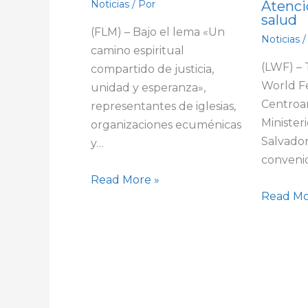
Atenci
Noticias
/ Por
salud
(FLM) – Bajo el lema «Un
Noticias
/
camino espiritual
(LWF) –
compartido de justicia,
World F
unidad y esperanza»,
Centroa
representantes de iglesias,
Minister
organizaciones ecuménicas
Salvador
y…
conveni
Read More »
Read Mo