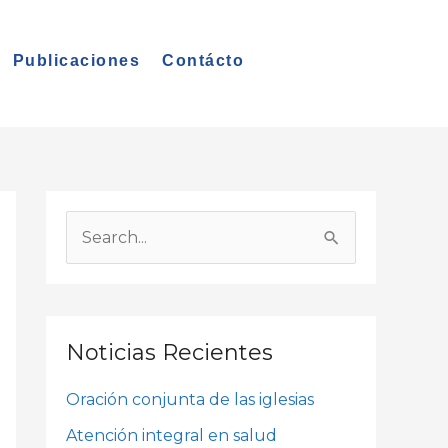
Publicaciones
Contácto
A
r
B
c
u
h
s
i
c
Noticias Recientes
v
a
o
Oración conjunta de las iglesias
r
s
p
Atención integral en salud