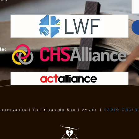
de:
 reservados | Politicas de Uso | Ayuda |
RADIO-ONLIN