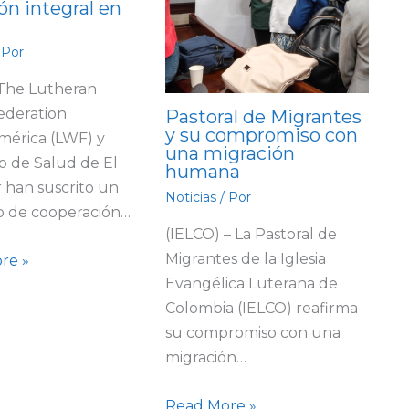
ón integral en
 Por
 The Lutheran
ederation
Pastoral de Migrantes
y su compromiso con
mérica (LWF) y
una migración
io de Salud de El
humana
 han suscrito un
Noticias
/ Por
o de cooperación…
(IELCO) – La Pastoral de
Migrantes de la Iglesia
re »
Evangélica Luterana de
Colombia (IELCO) reafirma
su compromiso con una
migración…
Read More »