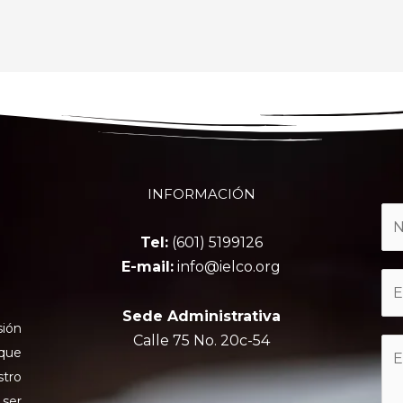
INFORMACIÓN
Tel:
(601) 5199126
E-mail:
info@ielco.org
Sede Administrativa
sión
Calle 75 No. 20c-54
 que
stro
 ser