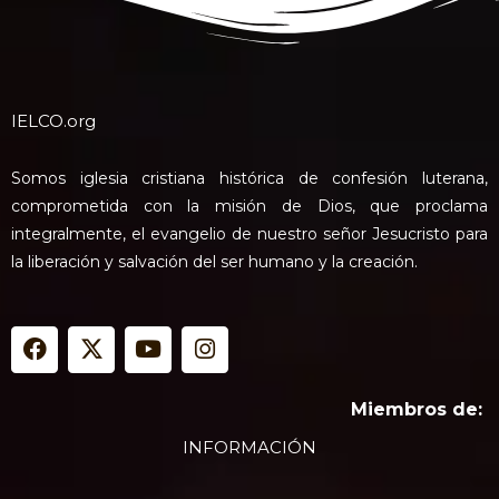
IELCO.org
Somos iglesia cristiana histórica de confesión luterana,
comprometida con la misión de Dios, que proclama
integralmente, el evangelio de nuestro señor Jesucristo para
la liberación y salvación del ser humano y la creación.
F
X
Y
I
a
-
o
n
c
t
u
s
e
w
t
t
Miembros de:
b
i
u
a
INFORMACIÓN
o
t
b
g
o
t
e
r