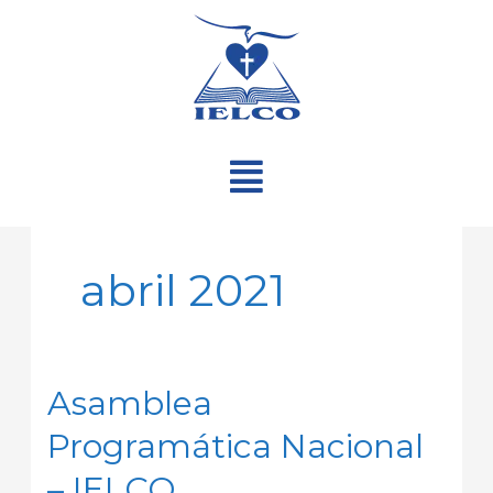
Ir
al
contenido
Menú
abril 2021
Asamblea
Asamblea
Programática
Programática Nacional
Nacional
–
– IELCO