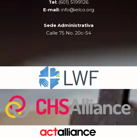
k
e
a
Tel:
(601) 5199126
r
m
E-mail:
info@ielco.org
Sede Administrativa
Calle 75 No. 20c-54