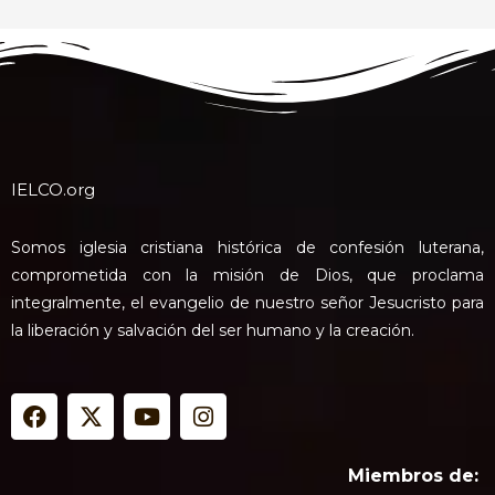
IELCO.org
Somos iglesia cristiana histórica de confesión luterana,
comprometida con la misión de Dios, que proclama
integralmente, el evangelio de nuestro señor Jesucristo para
la liberación y salvación del ser humano y la creación.
F
X
Y
I
a
-
o
n
c
t
u
s
e
w
t
t
Miembros de: