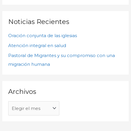
u
h
s
i
c
Noticias Recientes
v
a
o
Oración conjunta de las iglesias
r
s
p
Atención integral en salud
o
Pastoral de Migrantes y su compromiso con una
r
migración humana
:
Archivos