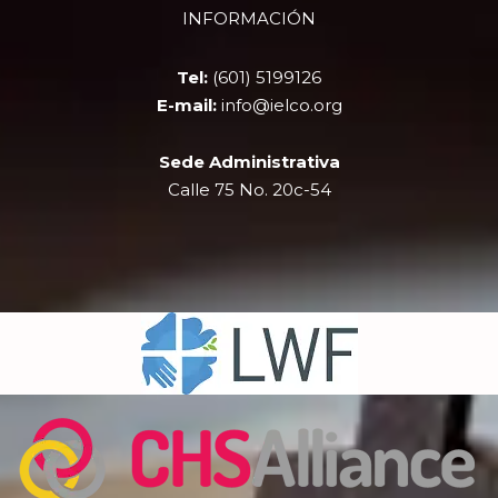
b
i
u
a
INFORMACIÓN
o
t
b
g
o
t
e
r
k
e
a
Tel:
(601) 5199126
r
m
E-mail:
info@ielco.org
Sede Administrativa
Calle 75 No. 20c-54