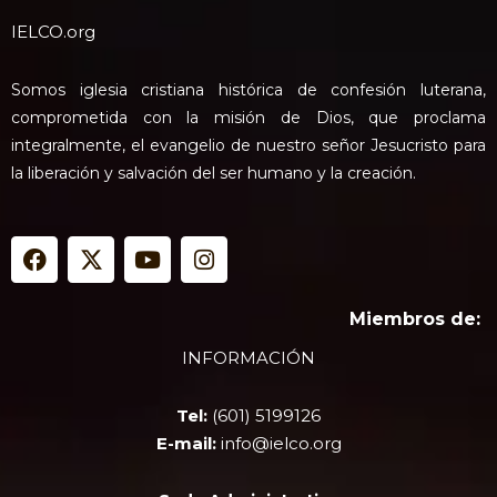
IELCO.org
Somos iglesia cristiana histórica de confesión luterana,
comprometida con la misión de Dios, que proclama
integralmente, el evangelio de nuestro señor Jesucristo para
la liberación y salvación del ser humano y la creación.
F
X
Y
I
a
-
o
n
c
t
u
s
e
w
t
t
Miembros de:
b
i
u
a
INFORMACIÓN
o
t
b
g
o
t
e
r
k
e
a
Tel:
(601) 5199126
r
m
E-mail:
info@ielco.org