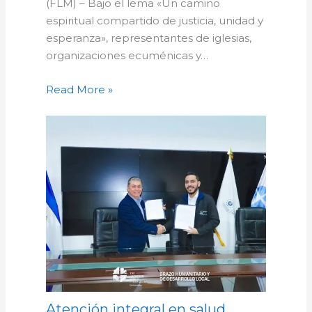
(FLM) – Bajo el lema «Un camino
espiritual compartido de justicia, unidad y
esperanza», representantes de iglesias,
organizaciones ecuménicas y…
Read More »
Atención integral en salud