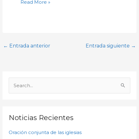
Read More »
←
Entrada anterior
Entrada siguiente
→
A
r
B
c
u
h
s
i
c
Noticias Recientes
v
a
o
Oración conjunta de las iglesias
r