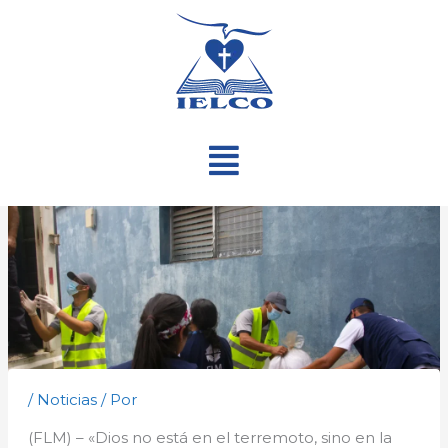
Ir
al
contenido
Menú
/
Noticias
/ Por
(FLM) – «Dios no está en el terremoto, sino en la