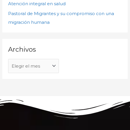
s
p
Atención integral en salud
o
Pastoral de Migrantes y su compromiso con una
r
migración humana
:
Archivos