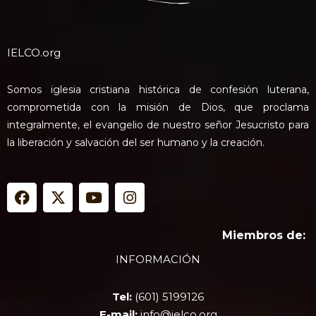
IELCO.org
Somos iglesia cristiana histórica de confesión luterana,
comprometida con la misión de Dios, que proclama
integralmente, el evangelio de nuestro señor Jesucristo para
la liberación y salvación del ser humano y la creación.
F
X
Y
I
a
-
o
n
c
t
u
s
e
w
t
t
Miembros de:
b
i
u
a
INFORMACIÓN
o
t
b
g
o
t
e
r
k
e
a
Tel:
(601) 5199126
r
m
E-mail:
info@ielco.org