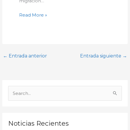
migración…
Read More »
←
Entrada anterior
Entrada siguiente
→
A
r
B
c
u
h
s
i
c
Noticias Recientes
v
a