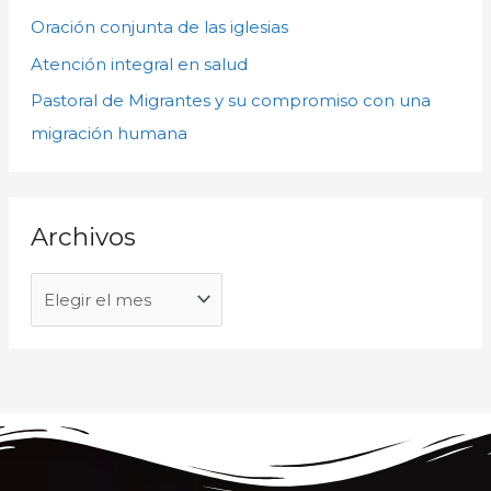
o
Oración conjunta de las iglesias
r
s
p
Atención integral en salud
o
Pastoral de Migrantes y su compromiso con una
r
migración humana
:
Archivos