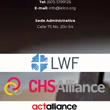
k
e
a
Tel:
(601) 5199126
r
m
E-mail:
info@ielco.org
Sede Administrativa
Calle 75 No. 20c-54