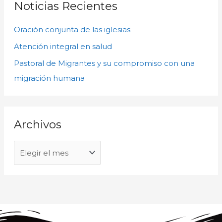
c
Noticias Recientes
v
a
o
Oración conjunta de las iglesias
r
s
p
Atención integral en salud
o
Pastoral de Migrantes y su compromiso con una
r
migración humana
:
Archivos