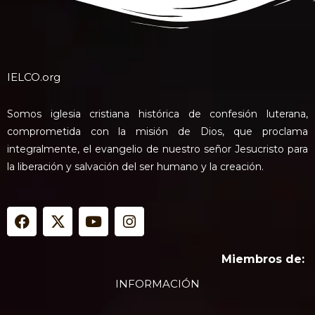
IELCO.org
Somos iglesia cristiana histórica de confesión luterana,
comprometida con la misión de Dios, que proclama
integralmente, el evangelio de nuestro señor Jesucristo para
la liberación y salvación del ser humano y la creación.
F
X
Y
I
a
-
o
n
c
t
u
s
e
w
t
t
Miembros de:
b
i
u
a
INFORMACIÓN
o
t
b
g
o
t
e
r