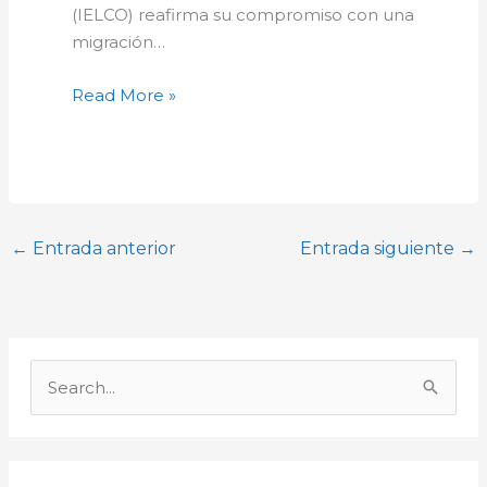
(IELCO) reafirma su compromiso con una
migración…
Read More »
←
Entrada anterior
Entrada siguiente
→
A
r
B
c
u
h
s
i