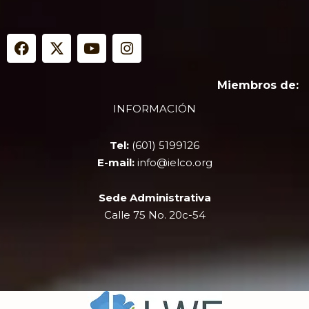
F
X
Y
I
a
-
o
n
c
t
u
s
e
w
t
t
Miembros de:
b
i
u
a
INFORMACIÓN
o
t
b
g
o
t
e
r
k
e
a
Tel:
(601) 5199126
r
m
E-mail:
info@ielco.org
Sede Administrativa
Calle 75 No. 20c-54