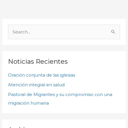
A
r
B
c
u
h
s
i
c
Noticias Recientes
v
a
o
Oración conjunta de las iglesias
r
s
p
Atención integral en salud
o
Pastoral de Migrantes y su compromiso con una
r
migración humana
: