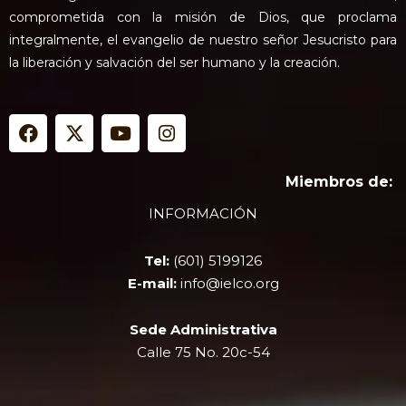
comprometida con la misión de Dios, que proclama
integralmente, el evangelio de nuestro señor Jesucristo para
la liberación y salvación del ser humano y la creación.
F
X
Y
I
a
-
o
n
c
t
u
s
e
w
t
t
Miembros de:
b
i
u
a
INFORMACIÓN
o
t
b
g
o
t
e
r
k
e
a
Tel:
(601) 5199126
r
m
E-mail:
info@ielco.org
Sede Administrativa
Calle 75 No. 20c-54