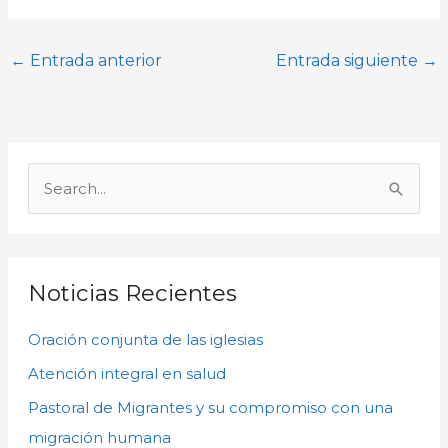
←
Entrada anterior
Entrada siguiente
→
A
r
B
c
u
h
s
i
c
Noticias Recientes
v
a
o
Oración conjunta de las iglesias
r
s
p
Atención integral en salud
o
Pastoral de Migrantes y su compromiso con una
r
migración humana