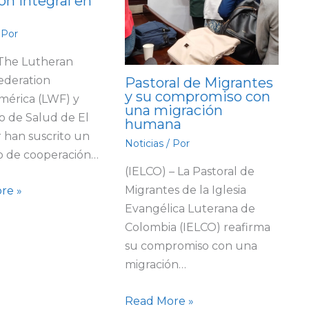
ón integral en
 Por
 The Lutheran
ederation
Pastoral de Migrantes
y su compromiso con
mérica (LWF) y
una migración
io de Salud de El
humana
 han suscrito un
Noticias
/ Por
o de cooperación…
(IELCO) – La Pastoral de
Migrantes de la Iglesia
re »
Evangélica Luterana de
Colombia (IELCO) reafirma
su compromiso con una
migración…
Read More »