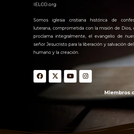
IELCO.org
Somos iglesia cristiana histórica de confe
luterana, comprometida con la misión de Dios,
proclama integralmente, el evangelio de nue
señor Jesucristo para la liberación y salvación del
humano y la creación.
F
X
Y
I
a
-
o
n
c
t
u
s
e
w
t
t
Miembros 
b
i
u
a
o
t
b
g
o
t
e
r
k
e
a
r
m