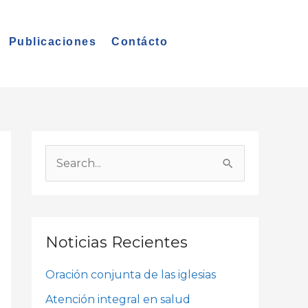
Publicaciones
Contácto
A
r
B
c
u
h
s
i
c
Noticias Recientes
v
a
o
Oración conjunta de las iglesias
r
s
p
Atención integral en salud