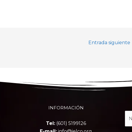
Entrada siguiente
INFORMACIÓN
Tel:
(601) 5199126
E-mail:
info@ielco.org