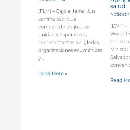
Atenci
salud
(FLM) – Bajo el lema «Un
Noticias
/
camino espiritual
(LWF) –
compartido de justicia,
World F
unidad y esperanza»,
Centroa
representantes de iglesias,
Minister
organizaciones ecuménicas
Salvador
y…
conveni
Read More »
Read Mo