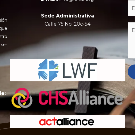
Sede Administrativa
sión
Calle 75 No. 20c-54
 que
stro
 ser
de: