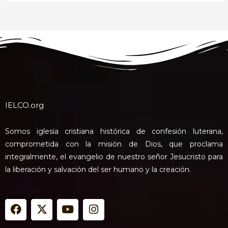
IELCO.org
Somos iglesia cristiana histórica de confesión luterana,
comprometida con la misión de Dios, que proclama
integralmente, el evangelio de nuestro señor Jesucristo para
la liberación y salvación del ser humano y la creación.
F
X
Y
I
a
-
o
n
c
t
u
s