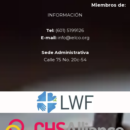
e
w
t
t
Miembros de:
b
i
u
a
INFORMACIÓN
o
t
b
g
o
t
e
r
k
e
a
Tel:
(601) 5199126
r
m
E-mail:
info@ielco.org
Sede Administrativa
Calle 75 No. 20c-54